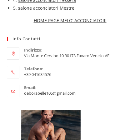
4.
salone acconciatori Tessera
5.
salone acconciatori Mestre
HOME PAGE MELO’ ACCONCIATORI
Info Contatti
Indirizzo:
Via Monte Cervino 10 30173 Favaro Veneto VE
Telefono:
+39 041634576
Email:
deborabelle105@gmail.com