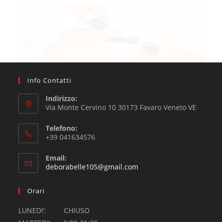
Scioglie rigidità muscolari, migliora circolazione sanguigna
e linfatica.
Info Contatti
Indirizzo:
Via Monte Cervino 10 30173 Favaro Veneto VE
Telefono:
+39 041634576
Email:
deborabelle105@gmail.com
Orari
LUNEDI’: CHIUSO