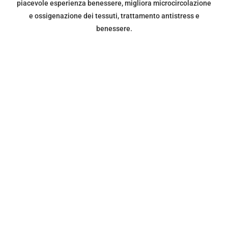
HOT STONE (Pietre calde)
Ha origini millenarie, deriva dalla tradizione ayurvedica e
sciamanica degli indiani dell'Arizona. Ha uno straordinario
potere decontratturante, disintossicante e rivitalizzante.