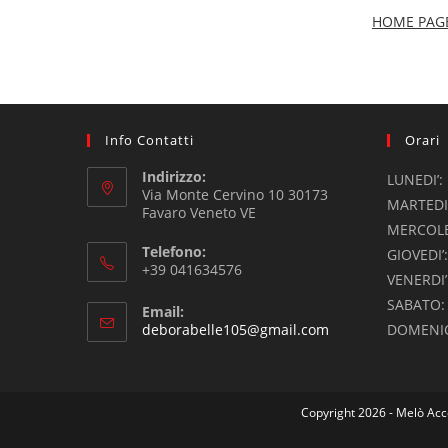
HOME PAGE
Info Contatti
Orari
Indirizzo:
LUNEDI
Via Monte Cervino 10 30173
MARTEDI
Favaro Veneto VE
MERCOLED
Telefono:
GIOVEDI
+39 041634576
VENERDI
SABATO
Email:
deborabelle105@gmail.com
DOMENI
Copyright 2026 - Melò Acc