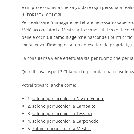
è un professionista che sa guidare ogni persona a reali
di
FORME
e
COLORI
.
Per realizzare l’immagine perfetta è necessario sapere c
Melò acconciatori a Mestre attraverso l’utilizzo di tecniche
pelle e occhi), il
camouflage
(che nasconde i punti critici d
consulenza d’immagine aiuta ad esaltare la propria figu
La consulenza viene effettuata sia per l’uomo che per l
Quindi cosa aspetti? Chiamaci e prenota una consulenza
Potrai trovarci anche come:
1.
salone parrucchieri a Favaro Veneto
2.
salone parrucchieri a Campalto
3.
salone parrucchieri a Tessera
4.
salone parrucchieri a Carpenedo
5.
Salone parrucchieri a Mestre